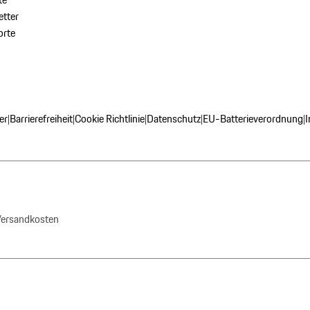
tter
orte
er
Barrierefreiheit
Cookie Richtlinie
Datenschutz
EU-Batterieverordnung
|
|
|
|
|
 Versandkosten