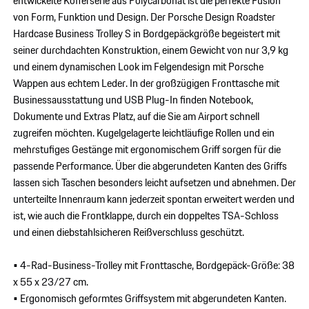
entwickelte Kofferserie aus Polycarbonat ist die perfekte Fusion
von Form, Funktion und Design. Der Porsche Design Roadster
Hardcase Business Trolley S in Bordgepäckgröße begeistert mit
seiner durchdachten Konstruktion, einem Gewicht von nur 3,9 kg
und einem dynamischen Look im Felgendesign mit Porsche
Wappen aus echtem Leder. In der großzügigen Fronttasche mit
Businessausstattung und USB Plug-In finden Notebook,
Dokumente und Extras Platz, auf die Sie am Airport schnell
zugreifen möchten. Kugelgelagerte leichtläufige Rollen und ein
mehrstufiges Gestänge mit ergonomischem Griff sorgen für die
passende Performance. Über die abgerundeten Kanten des Griffs
lassen sich Taschen besonders leicht aufsetzen und abnehmen. Der
unterteilte Innenraum kann jederzeit spontan erweitert werden und
ist, wie auch die Frontklappe, durch ein doppeltes TSA-Schloss
und einen diebstahlsicheren Reißverschluss geschützt.
• 4-Rad-Business-Trolley mit Fronttasche, Bordgepäck-Größe: 38
x 55 x 23/27 cm.
• Ergonomisch geformtes Griffsystem mit abgerundeten Kanten.