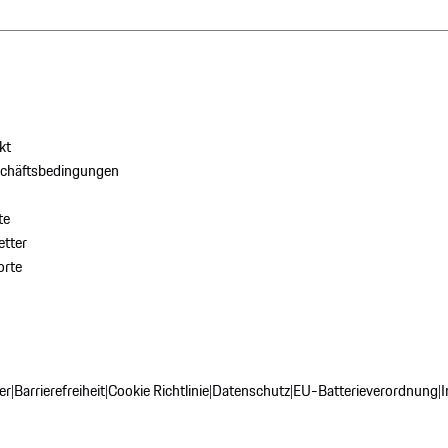
kt
schäftsbedingungen
te
tter
orte
er
Barrierefreiheit
Cookie Richtlinie
Datenschutz
EU-Batterieverordnung
|
|
|
|
|