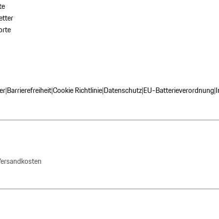
te
tter
orte
er
Barrierefreiheit
Cookie Richtlinie
Datenschutz
EU-Batterieverordnung
|
|
|
|
|
 Versandkosten