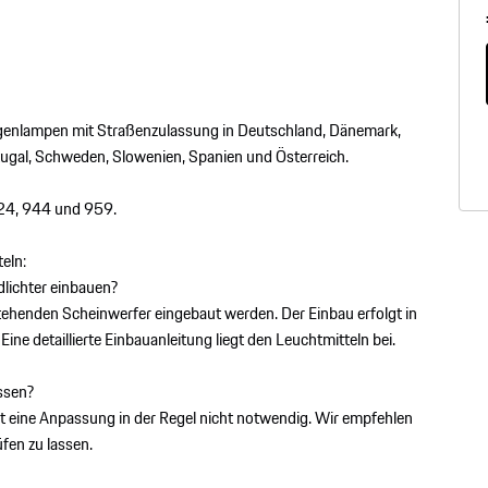
logenlampen mit Straßenzulassung in Deutschland, Dänemark,
tugal, Schweden, Slowenien, Spanien und Österreich.
24, 944 und 959.
eln:
dlichter einbauen?
tehenden Scheinwerfer eingebaut werden. Der Einbau erfolgt in
ine detaillierte Einbauanleitung liegt den Leuchtmitteln bei.
ssen?
st eine Anpassung in der Regel nicht notwendig. Wir empfehlen
fen zu lassen.