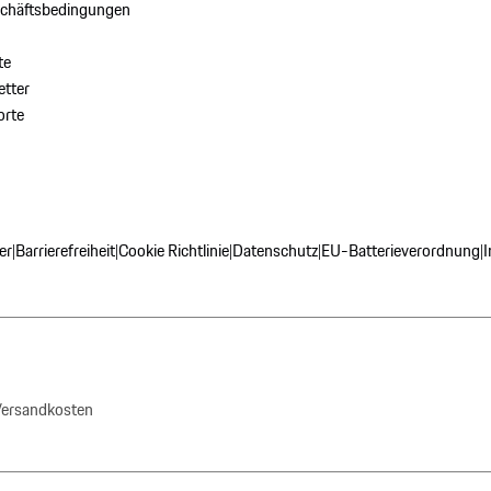
schäftsbedingungen
te
tter
orte
er
Barrierefreiheit
Cookie Richtlinie
Datenschutz
EU-Batterieverordnung
|
|
|
|
|
 Versandkosten