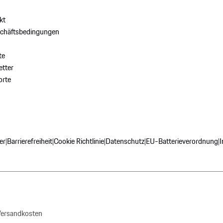
kt
schäftsbedingungen
te
tter
orte
er
Barrierefreiheit
Cookie Richtlinie
Datenschutz
EU-Batterieverordnung
|
|
|
|
|
 Versandkosten