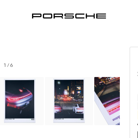
1
/
6