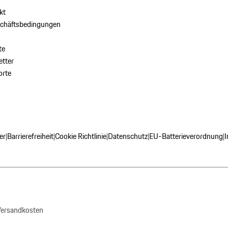
kt
schäftsbedingungen
te
tter
orte
er
Barrierefreiheit
Cookie Richtlinie
Datenschutz
EU-Batterieverordnung
|
|
|
|
|
 Versandkosten