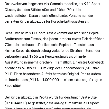
Das zweite von insgesamt vier Sammlermodellen, der 911 Sport
Classic, lässt den Stil der 60er und frühen 70er Jahre
wiederaufleben. Daran anschließend bietet Porsche nun die
perfekten Kindersitzbezüge für Porsche Enthusiasten an.
Genau wie beim 911 Sport Classic kommt das ikonische Pepita
Stoffmuster zum Einsatz, das jedem Interieur etwas Flair der frühen
70er-Jahre einhaucht. Der ikonische Pepitastoff besteht aus
kleinen Karos, die durch schräg verlaufende Streifen miteinander
verbunden sind. 1965 war Pepita erstmals als offizielle
Ausstattung in einem Porsche 911 erhältlich. Ein erstes Comeback
erlebte das Muster 2013 im Zuge des Sondermodells „50 Jahre
911“. Einen besonderen Auftritt hatte das Original-Pepita zudem
im Interieur des „911 Nr. 1.000.000“ – einem extra angefertigten
Einzelstück.
Der Kindersitzbezug in Pepita wurde für den Junior Seat i-Size
(971044053) so gestaltet, dass analog zum Sitz im 911 Sport
Classic jeweils die Sitzmitte mit Pepita ausgestattet ist, die