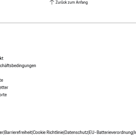
Zurück zum Anfang
kt
schäftsbedingungen
te
tter
orte
er
Barrierefreiheit
Cookie Richtlinie
Datenschutz
EU-Batterieverordnung
|
|
|
|
|