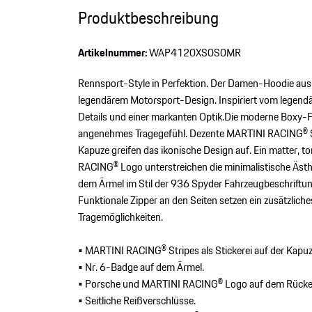
Produktbeschreibung
Artikelnummer:
WAP4120XS0S0MR
Rennsport-Style in Perfektion. Der Damen-Hoodie aus 
legendärem Motorsport-Design. Inspiriert vom legend
Details und einer markanten Optik.Die moderne Boxy-Fo
angenehmes Tragegefühl. Dezente MARTINI RACING® Str
Kapuze greifen das ikonische Design auf. Ein matter, t
RACING® Logo unterstreichen die minimalistische Äst
dem Ärmel im Stil der 936 Spyder Fahrzeugbeschriftu
Funktionale Zipper an den Seiten setzen ein zusätzlich
Tragemöglichkeiten.
• MARTINI RACING® Stripes als Stickerei auf der Kapuz
• Nr. 6-Badge auf dem Ärmel.
• Porsche und MARTINI RACING® Logo auf dem Rücke
• Seitliche Reißverschlüsse.