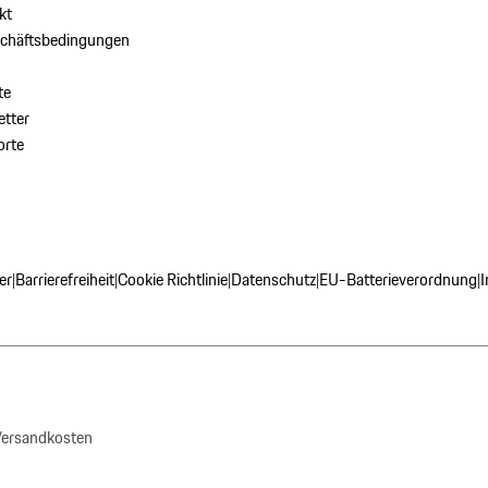
kt
schäftsbedingungen
te
tter
orte
er
Barrierefreiheit
Cookie Richtlinie
Datenschutz
EU-Batterieverordnung
|
|
|
|
|
 Versandkosten