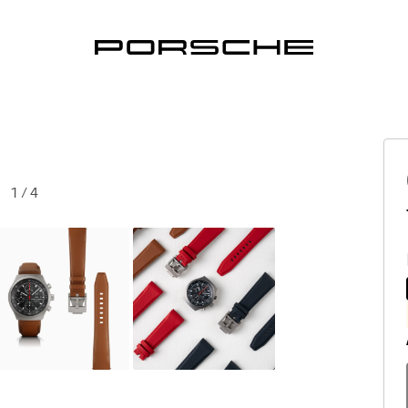
1
/
4