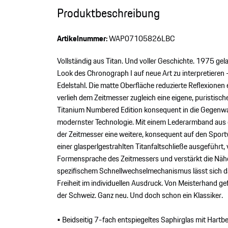
Produktbeschreibung
Artikelnummer:
WAP07105826LBC
Vollständig aus Titan. Und voller Geschichte. 1975 gel
Look des Chronograph I auf neue Art zu interpretieren
Edelstahl. Die matte Oberfläche reduzierte Reflexionen
verlieh dem Zeitmesser zugleich eine eigene, puristisch
Titanium Numbered Edition konsequent in die Gegenwar
modernster Technologie. Mit einem Lederarmband aus o
der Zeitmesser eine weitere, konsequent auf den Spo
einer glasperlgestrahlten Titanfaltschließe ausgeführt, 
Formensprache des Zeitmessers und verstärkt die Nähe
spezifischem Schnellwechselmechanismus lässt sich
Freiheit im individuellen Ausdruck. Von Meisterhand g
der Schweiz. Ganz neu. Und doch schon ein Klassiker.
• Beidseitig 7-fach entspiegeltes Saphirglas mit Hartb