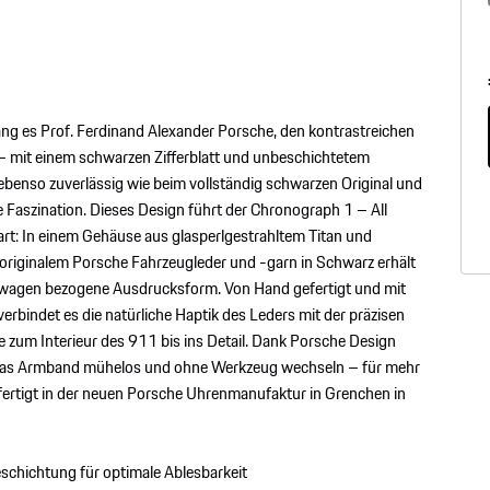
ang es Prof. Ferdinand Alexander Porsche, den kontrastreichen
 – mit einem schwarzen Zifferblatt und unbeschichtetem
 ebenso zuverlässig wie beim vollständig schwarzen Original und
e Faszination. Dieses Design führt der Chronograph 1 – All
t: In einem Gehäuse aus glasperlgestrahltem Titan und
riginalem Porsche Fahrzeugleder und -garn in Schwarz erhält
rtwagen bezogene Ausdrucksform. Von Hand gefertigt und mit
verbindet es die natürliche Haptik des Leders mit der präzisen
 zum Interieur des 911 bis ins Detail. Dank Porsche Design
 das Armband mühelos und ohne Werkzeug wechseln – für mehr
efertigt in der neuen Porsche Uhrenmanufaktur in Grenchen in
eschichtung für optimale Ablesbarkeit