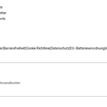
te
tter
orte
er
Barrierefreiheit
Cookie Richtlinie
Datenschutz
EU-Batterieverordnung
|
|
|
|
|
 Versandkosten