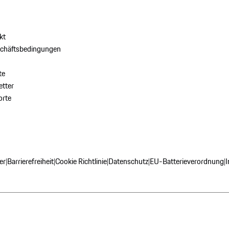
kt
schäftsbedingungen
te
tter
orte
er
Barrierefreiheit
Cookie Richtlinie
Datenschutz
EU-Batterieverordnung
|
|
|
|
|