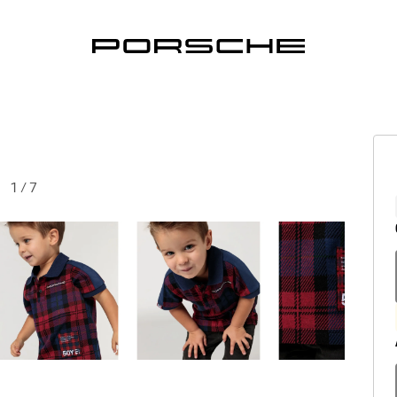
1
/
7