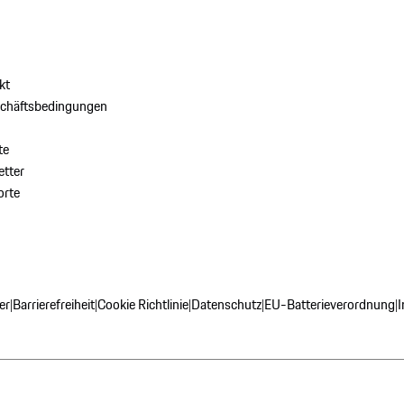
kt
schäftsbedingungen
te
tter
orte
er
Barrierefreiheit
Cookie Richtlinie
Datenschutz
EU-Batterieverordnung
|
|
|
|
|