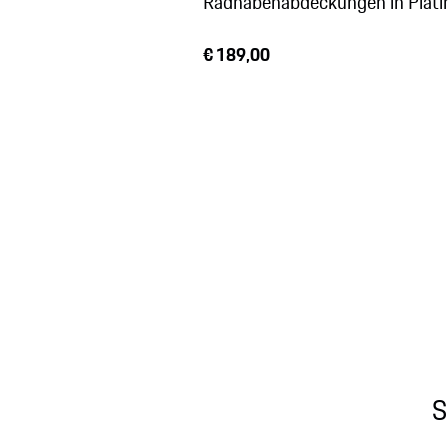
Radnabenabdeckungen in Plati
€ 189,00
S