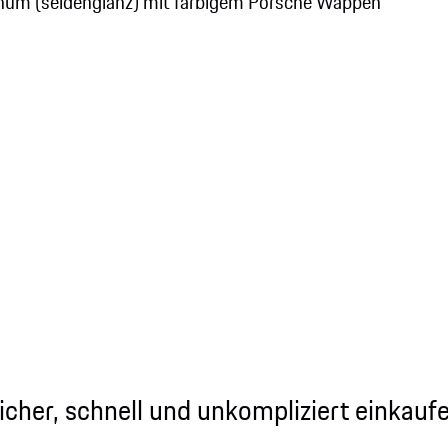
num (seidenglanz) mit farbigem Porsche Wappen
icher, schnell und unkompliziert einkauf