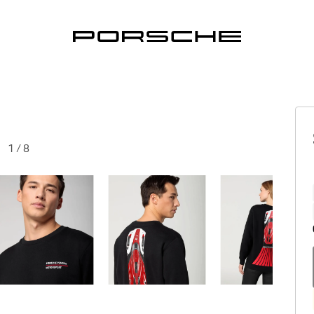
1
/
8