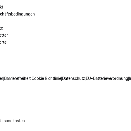
kt
schäftsbedingungen
te
tter
orte
er
Barrierefreiheit
Cookie Richtlinie
Datenschutz
EU-Batterieverordnung
|
|
|
|
|
 Versandkosten