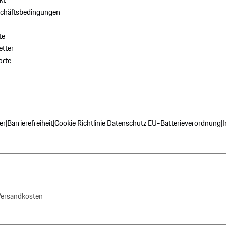
schäftsbedingungen
te
tter
orte
er
Barrierefreiheit
Cookie Richtlinie
Datenschutz
EU-Batterieverordnung
|
|
|
|
|
 Versandkosten